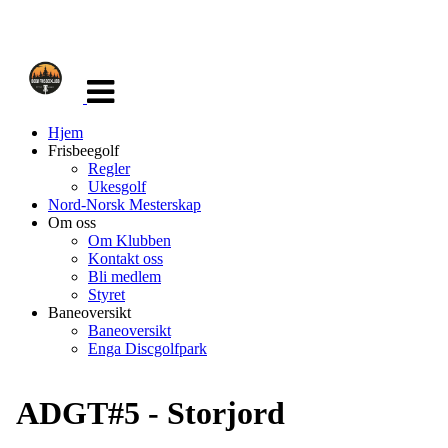
Veksle
navigasjon
Hjem
Frisbeegolf
Regler
Ukesgolf
Nord-Norsk Mesterskap
Om oss
Om Klubben
Kontakt oss
Bli medlem
Styret
Baneoversikt
Baneoversikt
Enga Discgolfpark
ADGT#5 - Storjord