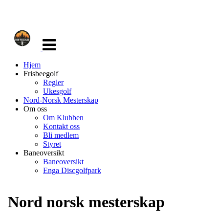
Veksle
navigasjon
Hjem
Frisbeegolf
Regler
Ukesgolf
Nord-Norsk Mesterskap
Om oss
Om Klubben
Kontakt oss
Bli medlem
Styret
Baneoversikt
Baneoversikt
Enga Discgolfpark
Nord norsk mesterskap